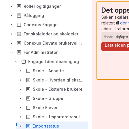
Roller og tilganger
Det opps
Pålogging
Saken skal løs
relatert til
denn
Conexus Engage
administrator
For skoleleder og skoleeier
Hash: dq8qre
Conexus Elevate brukerveiledning
Last siden p
For Administrator
Engage Identifisering og kartlegging
Skole - Ansatte
Skole - Hvordan gi ekstra tilganger
Skole - Eksterne brukere
Skole - Grupper
Skole Elever
Skole - Importere resultater fra Kartleggeren
Importstatus