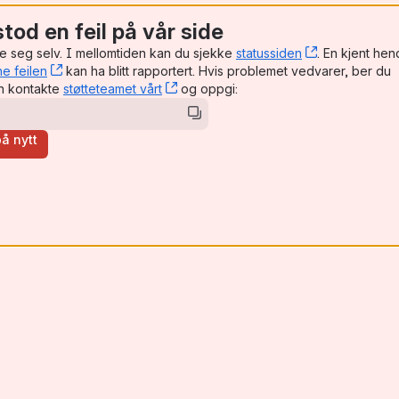
tod en feil på vår side
e seg selv. I mellomtiden kan du sjekke
statussiden
, (opens new
. En kjent hen
e feilen
, (opens new window)
kan ha blitt rapportert. Hvis problemet vedvarer, ber du
en kontakte
støtteteamet vårt
, (opens new window)
og oppgi:
å nytt