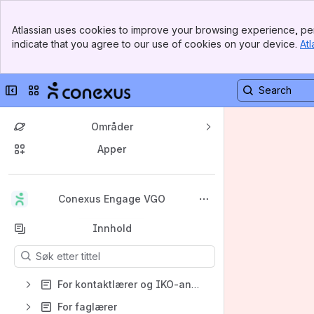
Banner
Atlassian uses cookies to improve your browsing experience, per
Top Bar
indicate that you agree to our use of cookies on your device.
Atl
Sidebar
Main Content
Skjul sidepanelet
Bytt nettsted eller app
Områder
Apper
Tilbake til
Conexus Engage VGO
toppen
Innhold
Resultatene oppdateres mens du skriver.
For kontaktlærer og IKO-ansvarlig
For faglærer