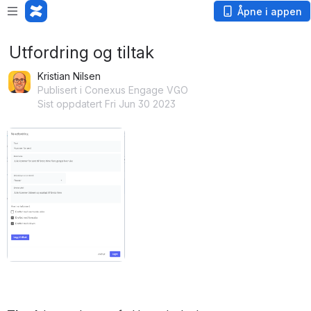
Åpne i appen
Utfordring og tiltak
Kristian Nilsen
Publisert i Conexus Engage VGO
Sist oppdatert Fri Jun 30 2023
Åpne